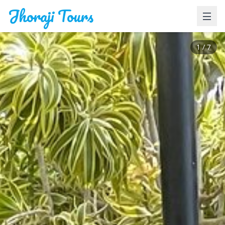
Jhoraji Tours
1
/
7