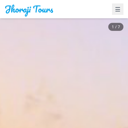
Jhoraji Tours
1
/
7