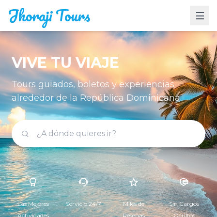
Jhoraji Tours
VIVE TU VIAJE
Tours guiados, boletos y experiencias
alrededor de la República Dominicana
Las Mejores
Servicio 24/7
Miles de
Sin Cargos
Actividades
Reseñas
Ocultos